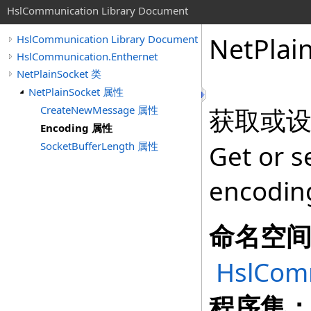
HslCommunication Library Document
NetPlai
HslCommunication Library Document
HslCommunication.Enthernet
NetPlainSocket 类
NetPlainSocket 属性
CreateNewMessage 属性
获取或
Encoding 属性
SocketBufferLength 属性
Get or s
encodin
命名空
HslCom
程序集