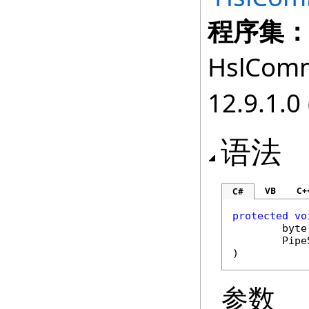
程序集
HslComm
12.9.1.0 
语法
VB
C+
C#
protected
vo
byte
Pipe
)
参数