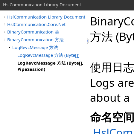
HslCommunication Library Document
BinaryC
HslCommunication Library Document
HslCommunication.Core.Net
BinaryCommunication 类
方法 (
By
BinaryCommunication 方法
LogRevcMessage 方法
LogRevcMessage 方法 (Byte[])
使用日
LogRevcMessage 方法 (Byte[],
PipeSession)
Logs are
about a 
命名空
HslComm