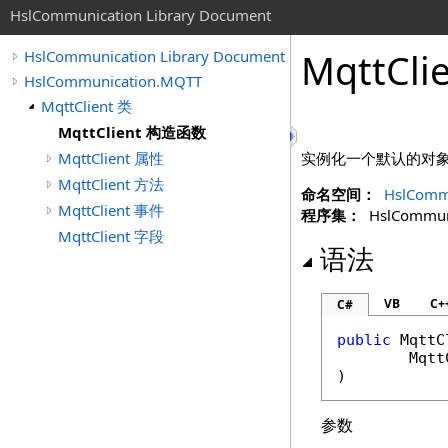
HslCommunication Library Document
MqttCl
HslCommunication Library Document
HslCommunication.MQTT
MqttClient 类
MqttClient 构造函数
MqttClient 属性
实例化一个默认的对
MqttClient 方法
命名空间：
HslComm
MqttClient 事件
程序集：
HslCommunic
MqttClient 字段
语法
VB
C+
C#
public
MqttC
Mqtt
)
参数