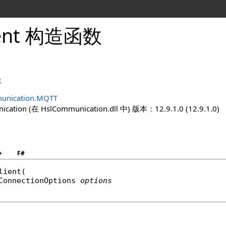
ient 构造函数
象
unication.MQTT
ation (在 HslCommunication.dll 中) 版本：12.9.1.0 (12.9.1.0)
+
F#
lient
(

ConnectionOptions
options