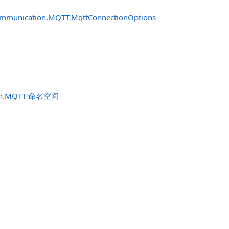
ommunication.MQTT
.
MqttConnectionOptions
ion.MQTT 命名空间