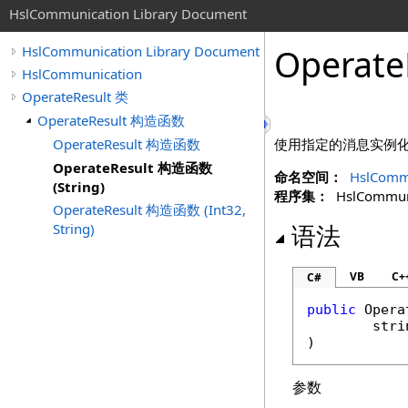
HslCommunication Library Document
Operate
HslCommunication Library Document
HslCommunication
OperateResult 类
OperateResult 构造函数
OperateResult 构造函数
使用指定的消息实例
OperateResult 构造函数
命名空间：
HslComm
(String)
程序集：
HslCommunic
OperateResult 构造函数 (Int32,
String)
语法
VB
C+
C#
public
Opera
stri
)
参数