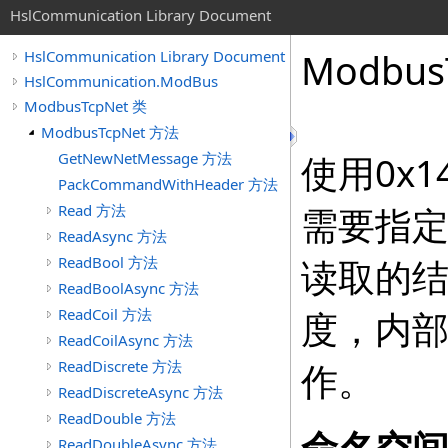
HslCommunication Library Document
Modbus
HslCommunication Library Document
HslCommunication.ModBus
ModbusTcpNet 类
ModbusTcpNet 方法
GetNewNetMessage 方法
使用0x
PackCommandWithHeader 方法
Read 方法
需要指
ReadAsync 方法
ReadBool 方法
读取的
ReadBoolAsync 方法
ReadCoil 方法
度，内
ReadCoilAsync 方法
ReadDiscrete 方法
作。
ReadDiscreteAsync 方法
ReadDouble 方法
ReadDoubleAsync 方法