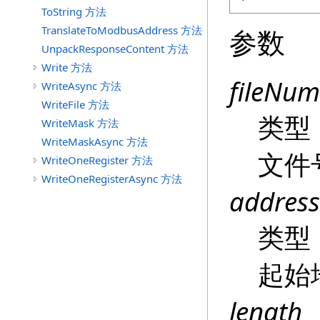
ToString 方法
TranslateToModbusAddress 方法
参数
UnpackResponseContent 方法
Write 方法
fileNum
WriteAsync 方法
WriteFile 方法
类型
WriteMask 方法
WriteMaskAsync 方法
文件
WriteOneRegister 方法
WriteOneRegisterAsync 方法
address
类型
起始
length