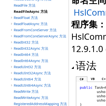
命名空
ReadFile 方法
HslCom
ReadFileAsync 方法
ReadFloat 方法
程序集
ReadFloatAsync 方法
ReadFromCoreServer 方法
HslComm
ReadFromCoreServerAsync 方法
ReadInt32 方法
12.9.1.0 
ReadInt32Async 方法
ReadInt64 方法
ReadInt64Async 方法
语法
ReadUInt32 方法
ReadUInt32Async 方法
ReadUInt64 方法
VB
C+
C#
ReadUInt64Async 方法
public
Task
<
ReadWrite 方法
usho
usho
ReadWriteAsync 方法
usho
RegisteredAddressMapping 方法
)