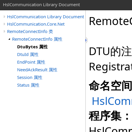
HslCommunication Library Document
RemoteC
HslCommunication Library Document
HslCommunication.Core.Net
RemoteConnectInfo 类
RemoteConnectInfo 属性
DtuBytes 属性
DTU的
DtuId 属性
EndPoint 属性
Registra
NeedAckResult 属性
Session 属性
命名空
Status 属性
HslComm
程序集
HslComm