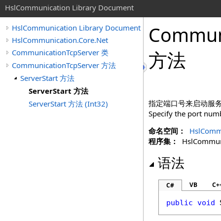
HslCommunication Library Document
Communi
HslCommunication Library Document
HslCommunication.Core.Net
CommunicationTcpServer 类
方法
CommunicationTcpServer 方法
ServerStart 方法
ServerStart 方法
指定端口号来启动服
ServerStart 方法 (Int32)
Specify the port numb
命名空间：
HslCommu
程序集：
HslCommunic
语法
VB
C+
C#
public
void