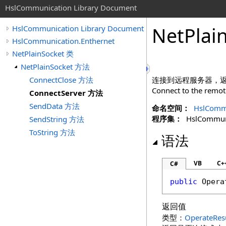
HslCommunication Library Document
NetPlai
HslCommunication Library Document
HslCommunication.Enthernet
NetPlainSocket 类
NetPlainSocket 方法
ConnectClose 方法
连接到远程服务器，
Connect to the remot
ConnectServer 方法
SendData 方法
命名空间：
HslCommu
程序集：
HslCommunic
SendString 方法
ToString 方法
语法
VB
C+
C#
public
Opera
返回值
类型：
OperateRes