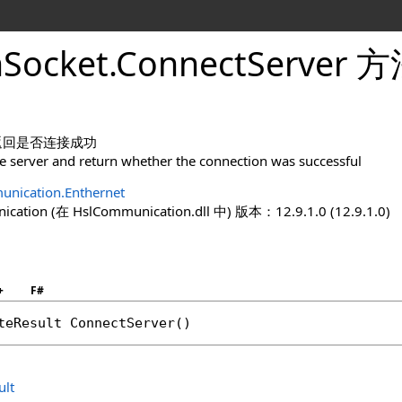
nSocket
.
ConnectServer 
返回是否连接成功
e server and return whether the connection was successful
nication.Enthernet
ation (在 HslCommunication.dll 中) 版本：12.9.1.0 (12.9.1.0)
+
F#
teResult
ConnectServer
()
ult