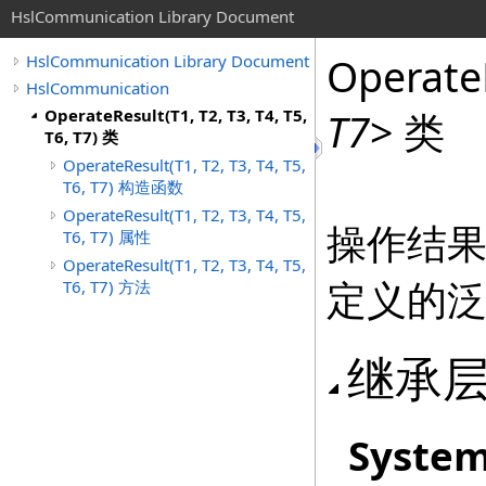
HslCommunication Library Document
Operate
HslCommunication Library Document
HslCommunication
OperateResult(T1, T2, T3, T4, T5,
T7
>
类
T6, T7) 类
OperateResult(T1, T2, T3, T4, T5,
T6, T7) 构造函数
OperateResult(T1, T2, T3, T4, T5,
操作结
T6, T7) 属性
OperateResult(T1, T2, T3, T4, T5,
定义的
T6, T7) 方法
继承
Syste