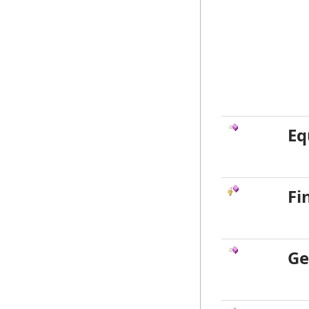
Eq
Fi
Ge