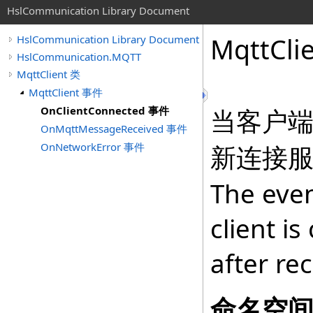
HslCommunication Library Document
MqttCli
HslCommunication Library Document
HslCommunication.MQTT
MqttClient 类
MqttClient 事件
OnClientConnected 事件
当客户
OnMqttMessageReceived 事件
OnNetworkError 事件
新连接
The even
client i
after re
命名空