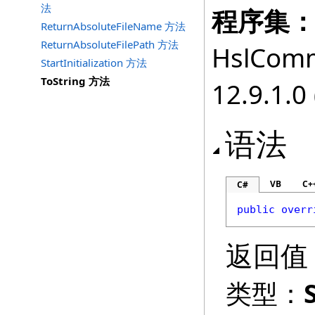
法
程序集
ReturnAbsoluteFileName 方法
ReturnAbsoluteFilePath 方法
HslComm
StartInitialization 方法
ToString 方法
12.9.1.0 
语法
VB
C+
C#
public
overr
返回值
类型：