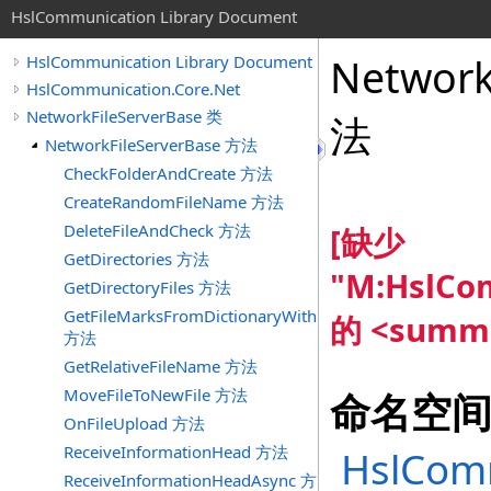
HslCommunication Library Document
Network
HslCommunication Library Document
HslCommunication.Core.Net
NetworkFileServerBase 类
法
NetworkFileServerBase 方法
CheckFolderAndCreate 方法
CreateRandomFileName 方法
DeleteFileAndCheck 方法
[缺少
GetDirectories 方法
"M:HslCom
GetDirectoryFiles 方法
GetFileMarksFromDictionaryWithFileName
的 <summ
方法
GetRelativeFileName 方法
MoveFileToNewFile 方法
命名空
OnFileUpload 方法
ReceiveInformationHead 方法
HslComm
ReceiveInformationHeadAsync 方