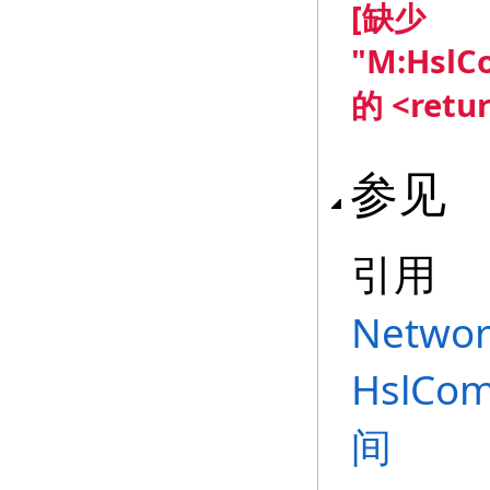
[缺少
"M:HslC
的 <retu
参见
引用
Networ
HslCom
间