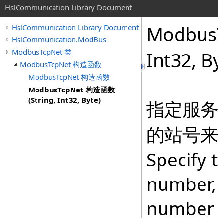
HslCommunication Library Document
Modbus
HslCommunication Library Document
HslCommunication.ModBus
ModbusTcpNet 类
Int32, B
ModbusTcpNet 构造函数
ModbusTcpNet 构造函数
ModbusTcpNet 构造函数
(String, Int32, Byte)
指定服
的站号
Specify 
number, 
number t