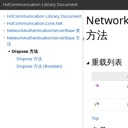
HslCommunication Library Document
Network
HslCommunication Library Document
HslCommunication.Core.Net
NetworkAuthenticationServerBase 类
方法
NetworkAuthenticationServerBase 方
法
Dispose 方法
Dispose 方法
重载列表
Dispose 方法 (Boolean)
Top