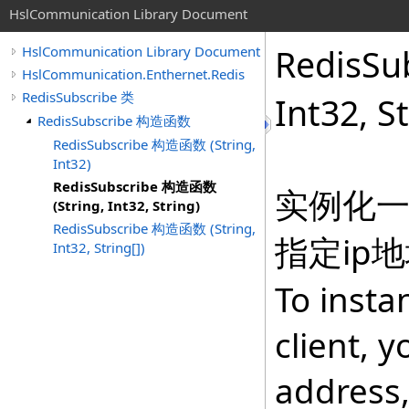
HslCommunication Library Document
RedisSu
HslCommunication Library Document
HslCommunication.Enthernet.Redis
RedisSubscribe 类
Int32, S
RedisSubscribe 构造函数
RedisSubscribe 构造函数 (String,
Int32)
RedisSubscribe 构造函数
实例化
(String, Int32, String)
RedisSubscribe 构造函数 (String,
指定ip
Int32, String[])
To insta
client, 
address,