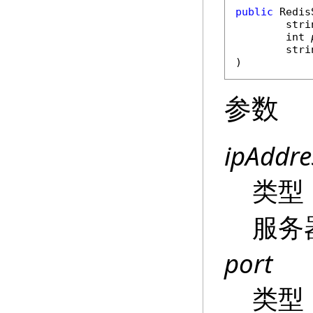
public
Redis
stri
int
stri
)
参数
ipAddre
类型
服务
port
类型