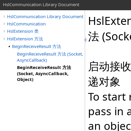
HslCommunication Library Document
HslExte
HslCommunication Library Document
HslCommunication
HslExtension 类
法 (Socke
HslExtension 方法
BeginReceiveResult 方法
BeginReceiveResult 方法 (Socket,
AsyncCallback)
启动接
BeginReceiveResult 方法
(Socket, AsyncCallback,
递对象
Object)
To start
pass in 
an objec