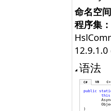
命名空
程序集
HslComm
12.9.1.0 
语法
VB
C+
C#
public
stati
this
Asyn
Obje
)