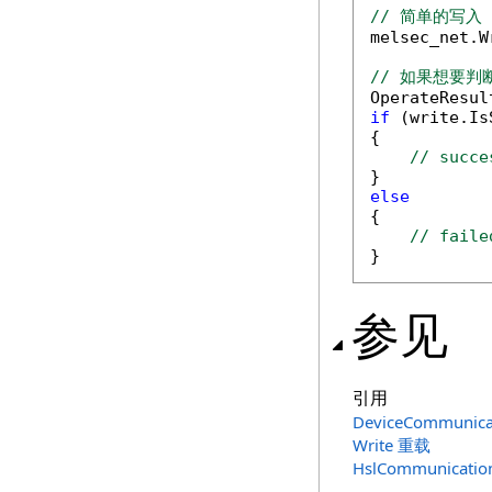
// 简单的写入

melsec_net.W
// 如果想要判

OperateResu
if
 (write.Is
{

// succe
else

{

// faile
}
参见
引用
DeviceCommunica
Write 重载
HslCommunicati