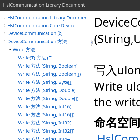
HslCommunication Library Document
DeviceC
HslCommunication Library Document
HslCommunication.Core.Device
DeviceCommunication 类
(String,
U
DeviceCommunication 方法
Write 方法
Write(T) 方法 (T)
写入ul
Write 方法 (String, Boolean)
Write 方法 (String, Boolean[])
Write ul
Write 方法 (String, Byte[])
Write 方法 (String, Double)
the writ
Write 方法 (String, Double[])
Write 方法 (String, Int16)
Write 方法 (String, Int16[])
命名空
Write 方法 (String, Int32)
Write 方法 (String, Int32[])
HslComm
Write 方法 (String, Int64)