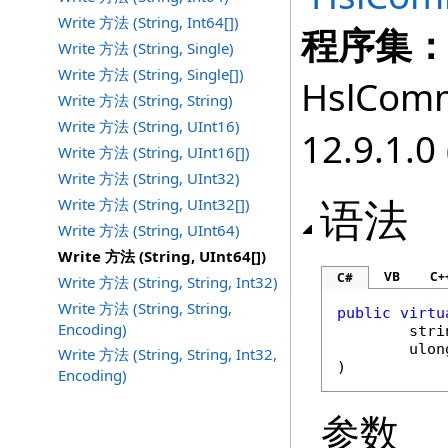
Write 方法 (String, Int64[])
程序集
Write 方法 (String, Single)
Write 方法 (String, Single[])
HslComm
Write 方法 (String, String)
Write 方法 (String, UInt16)
12.9.1.0 
Write 方法 (String, UInt16[])
Write 方法 (String, UInt32)
语法
Write 方法 (String, UInt32[])
Write 方法 (String, UInt64)
Write 方法 (String, UInt64[])
VB
C+
C#
Write 方法 (String, String, Int32)
Write 方法 (String, String,
public
virtu
Encoding)
stri
ulon
Write 方法 (String, String, Int32,
)
Encoding)
参数