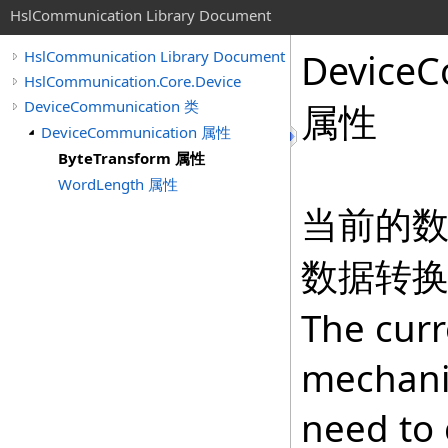
HslCommunication Library Document
DeviceC
HslCommunication Library Document
HslCommunication.Core.Device
DeviceCommunication 类
属性
DeviceCommunication 属性
ByteTransform 属性
WordLength 属性
当前的
数据转
The curr
mechani
need to 