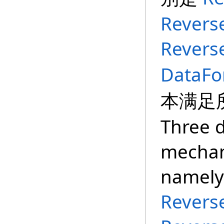
Revers
Revers
DataFo
本满足
Three 
mechan
namel
Revers