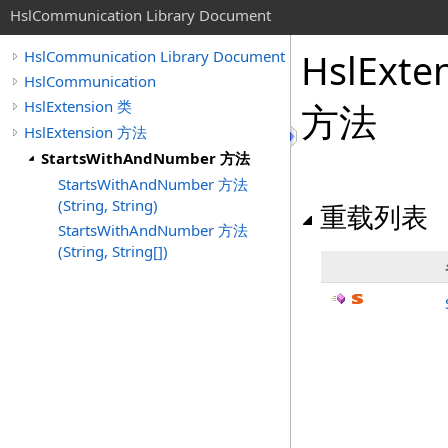
HslCommunication Library Document
HslExte
HslCommunication Library Document
HslCommunication
HslExtension 类
方法
HslExtension 方法
StartsWithAndNumber 方法
StartsWithAndNumber 方法
(String, String)
重载列表
StartsWithAndNumber 方法
(String, String[])