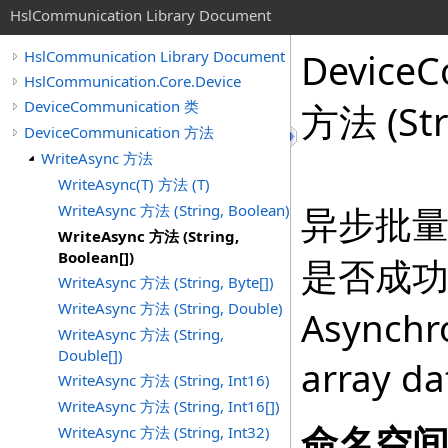
HslCommunication Library Document
DeviceC
HslCommunication Library Document
HslCommunication.Core.Device
DeviceCommunication 类
方法 (Str
DeviceCommunication 方法
WriteAsync 方法
WriteAsync(T) 方法 (T)
异步批
WriteAsync 方法 (String, Boolean)
WriteAsync 方法 (String,
Boolean[])
是否成
WriteAsync 方法 (String, Byte[])
WriteAsync 方法 (String, Double)
Asynchr
WriteAsync 方法 (String,
Double[])
array da
WriteAsync 方法 (String, Int16)
WriteAsync 方法 (String, Int16[])
命名空
WriteAsync 方法 (String, Int32)