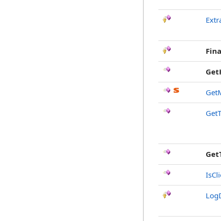
Extr
Fina
Get
Get
GetT
Get
IsCl
Log