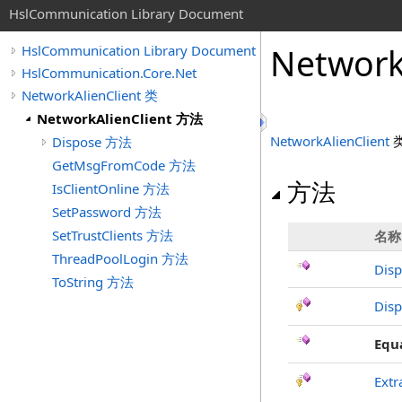
HslCommunication Library Document
Network
HslCommunication Library Document
HslCommunication.Core.Net
NetworkAlienClient 类
NetworkAlienClient 方法
NetworkAlienClient
Dispose 方法
GetMsgFromCode 方法
方法
IsClientOnline 方法
SetPassword 方法
SetTrustClients 方法
名称
ThreadPoolLogin 方法
Dis
ToString 方法
Disp
Equ
Extr