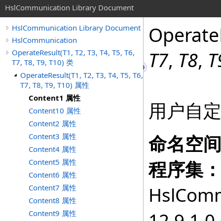
HslCommunication Library Document
Operate
HslCommunication Library Document
HslCommunication
OperateResult(T1, T2, T3, T4, T5, T6,
T7
,
T8
,
T
T7, T8, T9, T10) 类
OperateResult(T1, T2, T3, T4, T5, T6,
T7, T8, T9, T10) 属性
Content1 属性
用户自定
Content10 属性
Content2 属性
Content3 属性
命名空
Content4 属性
Content5 属性
程序集
Content6 属性
Content7 属性
HslComm
Content8 属性
Content9 属性
12.9.1.0 