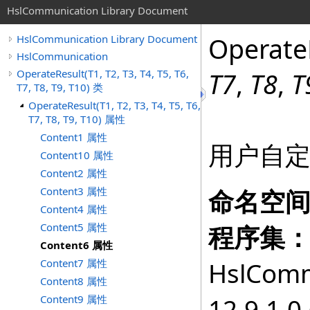
HslCommunication Library Document
Operate
HslCommunication Library Document
HslCommunication
OperateResult(T1, T2, T3, T4, T5, T6,
T7
,
T8
,
T
T7, T8, T9, T10) 类
OperateResult(T1, T2, T3, T4, T5, T6,
T7, T8, T9, T10) 属性
Content1 属性
用户自定
Content10 属性
Content2 属性
Content3 属性
命名空
Content4 属性
Content5 属性
程序集
Content6 属性
Content7 属性
HslComm
Content8 属性
Content9 属性
12.9.1.0 