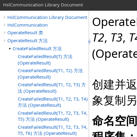
HslCommunication Library Document
Operate
HslCommunication Library Document
HslCommunication
OperateResult 类
T2
,
T3
,
T
OperateResult 方法
CreateFailedResult 方法
(Operate
CreateFailedResult(T) 方法
(OperateResult)
CreateFailedResult(T1, T2) 方法
(OperateResult)
创建并
CreateFailedResult(T1, T2, T3) 方
法 (OperateResult)
象复制
CreateFailedResult(T1, T2, T3, T4)
方法 (OperateResult)
CreateFailedResult(T1, T2, T3, T4,
命名空
T5) 方法 (OperateResult)
CreateFailedResult(T1, T2, T3, T4,
程序集
T5, T6) 方法 (OperateResult)