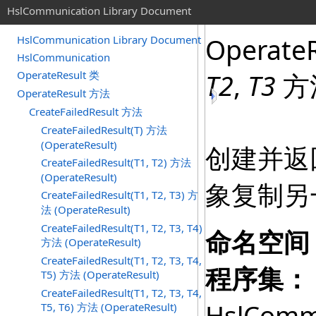
HslCommunication Library Document
OperateR
HslCommunication Library Document
HslCommunication
OperateResult 类
T2
,
T3
方法
OperateResult 方法
CreateFailedResult 方法
CreateFailedResult(T) 方法
(OperateResult)
创建并返
CreateFailedResult(T1, T2) 方法
(OperateResult)
象复制另
CreateFailedResult(T1, T2, T3) 方
法 (OperateResult)
CreateFailedResult(T1, T2, T3, T4)
命名空间
方法 (OperateResult)
CreateFailedResult(T1, T2, T3, T4,
程序集：
T5) 方法 (OperateResult)
CreateFailedResult(T1, T2, T3, T4,
HslComm
T5, T6) 方法 (OperateResult)